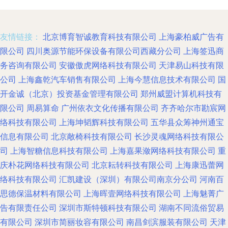
友情链接：
北京博育智诚教育科技有限公司
上海豪柏威广告有
限公司
四川奥源节能环保设备有限公司西藏分公司
上海签迅商
务咨询有限公司
安徽傲虎网络科技有限公司
天津易山科技有限
公司
上海鑫乾汽车销售有限公司
上海今慧信息技术有限公司
国
开金诚（北京）投资基金管理有限公司
郑州威盟计算机科技有
限公司
周易算命
广州依衣文化传播有限公司
齐齐哈尔市勘宸网
络科技有限公司
上海坤韬辉科技有限公司
五华县众筹神州通宝
信息有限公司
北京敞椅科技有限公司
长沙灵魂网络科技有限公
司
上海智糖信息科技有限公司
上海嘉果潋网络科技有限公司
重
庆朴花网络科技有限公司
北京耘转科技有限公司
上海康迅蕾网
络科技有限公司
汇凯建设（深圳）有限公司南京分公司
河南百
思德保温材料有限公司
上海晖壹网络科技有限公司
上海魅菁广
告有限责任公司
深圳市斯特顿科技有限公司
湖南不同流俗贸易
有限公司
深圳市简丽妆容有限公司
南昌剑滨服装有限公司
天津