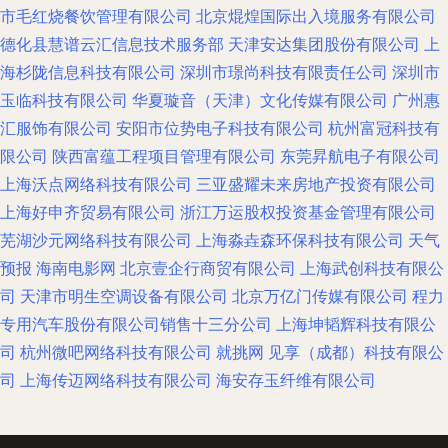
市毛红烧餐饮管理有限公司
北京焜煌国际出入境服务有限公司
德化县慧谱云汇信息技术服务部
天津安达集团股份有限公司
上
海杉陇信息科技有限公司
深圳市璟尚科技有限责任公司
深圳市
玉临科技有限公司
华夏璇音（天津）文化传媒有限公司
广州惠
汇服饰有限公司
安阳市位势电子科技有限公司
杭州富冠科技有
限公司
陕西富蕴工程项目管理有限公司
东莞昇航电子有限公司
上海沃点网络科技有限公司
三亚盛耀未来房地产投资有限公司
上海好申齐贸易有限公司
浙江万运股权投资基金管理有限公司
芜湖沙元网络科技有限公司
上海淼垚森环保科技有限公司
天气
预报
海南电影网
北京壹企行商贸有限公司
上海武创科技有限公
司
天津市明生空调设备有限公司
北京万亿门传媒有限公司
程力
专用汽车股份有限公司销售十三分公司
上海坤韬辉科技有限公
司
杭州微吧网络科技有限公司
就挑网
见享（成都）科技有限公
司
上海传迈网络科技有限公司
海安存玉纤维有限公司